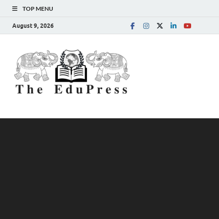
TOP MENU
August 9, 2026
The
Spreading Awareness for
Better Education
EduPress