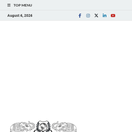
TOP MENU
August 6, 2026
The
Spreading Awareness for