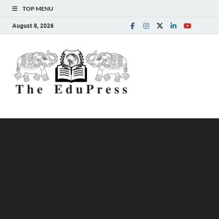
TOP MENU
August 8, 2026
The
Spreading Awareness for
Better Education
EduPress