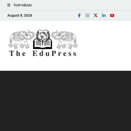
TOP MENU
August 9, 2026
The
Spreading Awareness for
Better Education
EduPress